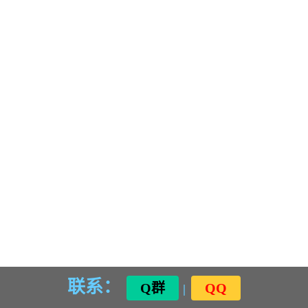
联系：
Q群
QQ
|